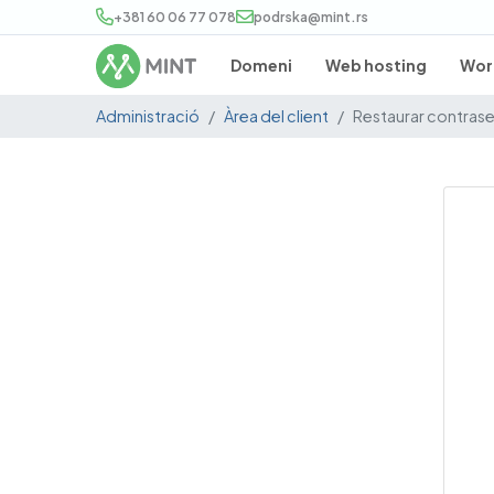
+381 60 06 77 078
podrska@mint.rs
Domeni
Web hosting
Wor
Administració
Àrea del client
Restaurar contras