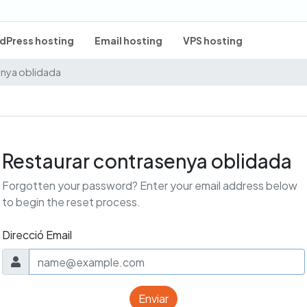
dPress hosting
Email hosting
VPS hosting
enya oblidada
Restaurar contrasenya oblidada
Forgotten your password? Enter your email address below
to begin the reset process.
Direcció Email
Enviar