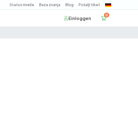
Status mreže
Baza znanja
Blog
Pošalji tiket
0
Mein Warenko
Einloggen