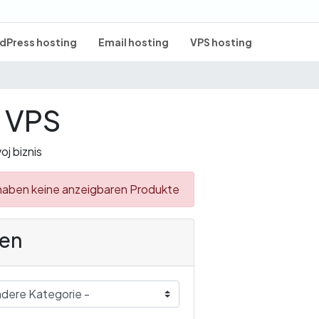
dPress hosting
Email hosting
VPS hosting
 VPS
j biznis
haben keine anzeigbaren Produkte
en