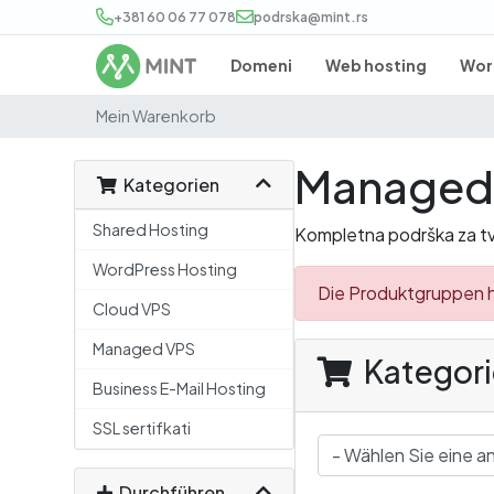
+381 60 06 77 078
podrska@mint.rs
Domeni
Web hosting
Wor
Mein Warenkorb
Managed
Kategorien
Shared Hosting
Kompletna podrška za tvo
WordPress Hosting
Die Produktgruppen 
Cloud VPS
Managed VPS
Kategori
Business E-Mail Hosting
SSL sertifkati
Durchführen