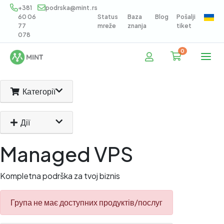
+381
podrska@mint.rs
60 06
Status
Baza
Blog
Pošalji
77
mreže
znanja
tiket
078
0
Кошик
Категорії
Дії
Managed VPS
Kompletna podrška za tvoj biznis
Група не має доступних продуктів/послуг