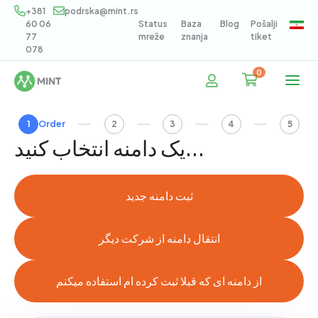
+381
podrska@mint.rs
60 06
Status
Baza
Blog
Pošalji
77
mreže
znanja
tiket
078
0
کارت خرید
1
Order
2
3
4
5
یک دامنه انتخاب کنید...
ثبت دامنه جدید
انتقال دامنه از شرکت دیگر
از دامنه ای که قبلا ثبت کرده ام استفاده میکنم