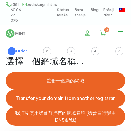
+381
podrska@mint.rs
60 06
Status
Baza
Blog
Pošalji
77
mreže
znanja
tiket
078
0
購物車
1
Order
2
3
4
5
選擇一個網域名稱...
註冊一個新的網域
Transfer your domain from another registrar
我打算使用我目前持有的網域名稱 (我會自行變更
DNS 紀錄)