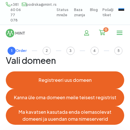
+381
podrska@mint.rs
60 06
Status
Baza
Blog
Pošalji
77
mreže
znanja
tiket
078
0
Ostukorv
1
Order
2
3
4
5
Vali domeen
Registreeri uus domeen
Kanna üle oma domeen meile teisest registrist
Ma kavatsen kasutada enda olemasolevat
domeeni ja uuendan oma nimeserverid