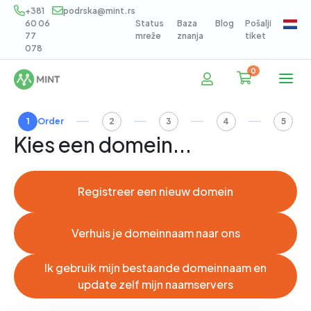
+381
podrska@mint.rs
60 06
Status
Baza
Blog
Pošalji
77
mreže
znanja
tiket
078
0
Winkelwag
1
Order
2
3
4
5
Kies een domein...
Registreer een nieuw domein
Verhuis je domeinnaam naar ons
Ik gebruik mijn bestaande domeinnaam en
update zelf mijn naamservers