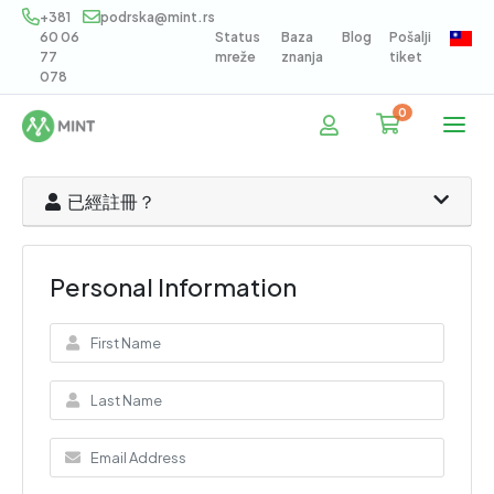
+381
podrska@mint.rs
60 06
Status
Baza
Blog
Pošalji
77
mreže
znanja
tiket
078
0
購物車
已經註冊？
Personal Information