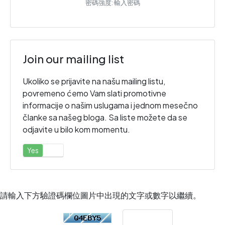
密碼強度: 輸入密碼
Join our mailing list
Ukoliko se prijavite na našu mailing listu,
povremeno ćemo Vam slati promotivne
informacije o našim uslugama i jednom mesečno
članke sa našeg bloga. Sa liste možete da se
odjavite u bilo kom momentu.
Yes
否
請輸入下方驗證碼欄位圖片中出現的文字或數字以繼續。