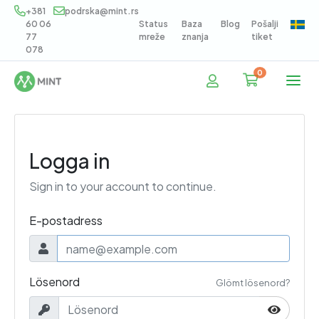
+381
podrska@mint.rs
60 06
Status
Baza
Blog
Pošalji
77
mreže
znanja
tiket
078
0
Kundvagn
Logga in
Sign in to your account to continue.
E-postadress
Lösenord
Glömt lösenord?