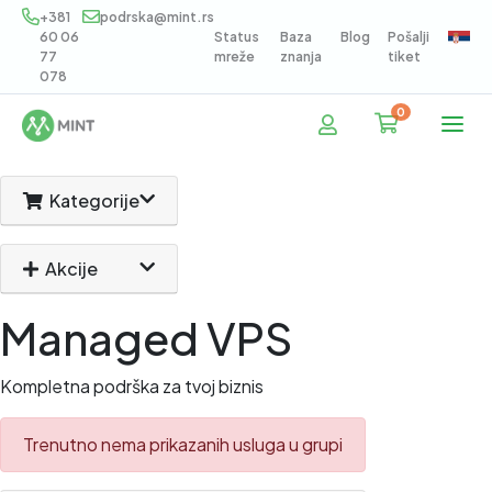
+381
podrska@mint.rs
60 06
Status
Baza
Blog
Pošalji
77
mreže
znanja
tiket
078
0
Korpa
Kategorije
Akcije
Managed VPS
Kompletna podrška za tvoj biznis
Trenutno nema prikazanih usluga u grupi