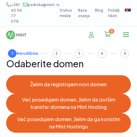
+381
podrska@mint.rs
60 06
Status
Baza
Blog
Pošalji
77
mreže
znanja
tiket
078
0
Korpa
1
Narudžbina
2
3
4
5
Odaberite domen
Želim da registrujem novi domen
Već posedujem domen, želim da izvršim
transfer domena na Mint Hosting
Već posedujem domen, želim da ga koristim
na Mint Hostingu